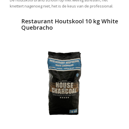
De houtskool brand schoon op met weinig asresten, het
knettert nagenoeg niet, het is de keus van de professional.
Restaurant Houtskool 10 kg White
Quebracho