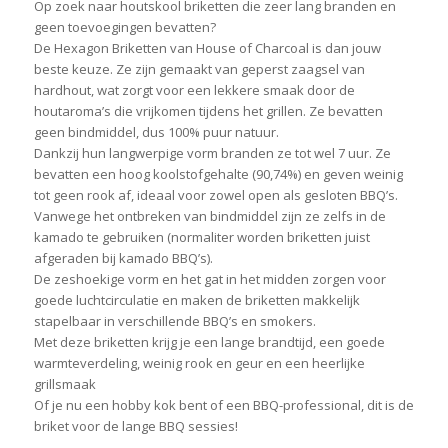
Op zoek naar houtskool briketten die zeer lang branden en
geen toevoegingen bevatten?
De Hexagon Briketten van House of Charcoal is dan jouw
beste keuze. Ze zijn gemaakt van geperst zaagsel van
hardhout, wat zorgt voor een lekkere smaak door de
houtaroma’s die vrijkomen tijdens het grillen. Ze bevatten
geen bindmiddel, dus 100% puur natuur.
Dankzij hun langwerpige vorm branden ze tot wel 7 uur. Ze
bevatten een hoog koolstofgehalte (90,74%) en geven weinig
tot geen rook af, ideaal voor zowel open als gesloten BBQ’s.
Vanwege het ontbreken van bindmiddel zijn ze zelfs in de
kamado te gebruiken (normaliter worden briketten juist
afgeraden bij kamado BBQ’s).
De zeshoekige vorm en het gat in het midden zorgen voor
goede luchtcirculatie en maken de briketten makkelijk
stapelbaar in verschillende BBQ’s en smokers.
Met deze briketten krijg je een lange brandtijd, een goede
warmteverdeling, weinig rook en geur en een heerlijke
grillsmaak
Of je nu een hobby kok bent of een BBQ-professional, dit is de
briket voor de lange BBQ sessies!