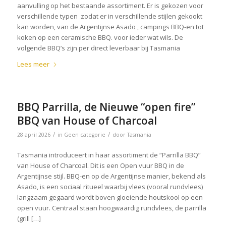
aanvulling op het bestaande assortiment. Er is gekozen voor
verschillende typen zodat er in verschillende stijlen gekookt
kan worden, van de Argentijnse Asado , campings BBQ-en tot
koken op een ceramische BBQ. voor ieder wat wils. De
volgende BBQ’s zijn per direct leverbaar bij Tasmania
Lees meer
BBQ Parrilla, de Nieuwe “open fire”
BBQ van House of Charcoal
/
/
28 april 2026
in
Geen categorie
door
Tasmania
Tasmania introduceert in haar assortiment de “Parrilla BBQ”
van House of Charcoal. Dit is een Open vuur BBQ in de
Argentijnse stijl. BBQ-en op de Argentijnse manier, bekend als
Asado, is een sociaal ritueel waarbij vlees (vooral rundvlees)
langzaam gegaard wordt boven gloeiende houtskool op een
open vuur. Centraal staan hoogwaardig rundvlees, de parrilla
(grill […]