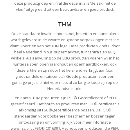
deze productgroep en in al die decennia is ‘de zak met de
vlam’ uitgegroeid tot een betrouwbaar en goed product.
THM
Onze standaard kwaliteit houtskool, briketten en aanmakers
wordt geleverd in de zwarte en groene verpakkingen met “de
vlam” voorzien van het THM logo. Deze producten vindt u door
heel Nederland in o.a. supermarkten, tuincentra’s en BBQ
winkels. Als aanvulling op de BBQ producten voeren wij in het
winterseizoen openhaardhout en openhaardblokken, ook
deze artikelen zijn door het hele land verkrijgbaar (o.a.
groothandels en tuincentra). Goede producten voor een
gunstige prijs die niet voor niets al zo lang te koop zijn op de
Nederlandse markt.
Een aantal THM producten zijn FSC® Gecertificeerd of PEFC
gecertificeerd. Het hout van producten met FSC® certificaat is
afkomstig uit FSC®-gecertificeerde bossen. De FSC®
standaarden voor bosbeheer beschermen bossen tegen
ontbossing en omvorming. Kijk voor meer informatie
www.fsc.org . FSC® C016391. Het hout van producten die PEFC