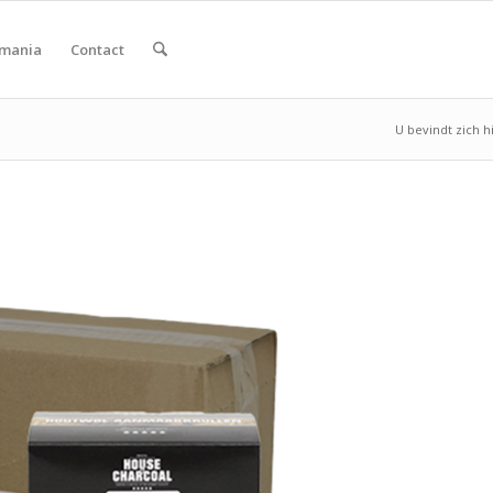
smania
Contact
U bevindt zich h