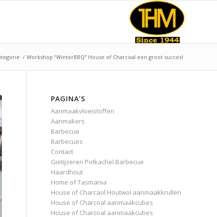
tegorie
/
Workshop “WinterBBQ” House of Charcoal een groot succes!
PAGINA’S
Aanmaakvloeistoffen
Aanmakers
Barbecue
Barbecues
Contact
Gietijzeren Potkachel Barbecue
Haardhout
Home of Tasmania
House of Charcaol Houtwol aanmaakkrullen
House of Charcoal aanmaakcubes
House of Charcoal aanmaakcubes