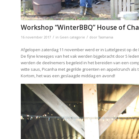
Workshop “WinterBBQ” House of Char
/
/
16 november 2017
in
Geen categorie
door
Tasmania
Afgelopen zaterdag 11 november werd er in Luttelgeest op d
De fijne kneepjes van het vak werden bijgebracht door 5 led
werden de deelnemers begeleid in het bereiden van een compl
witte saus, Picanha met gegrilde groenten en appelcrunch als 
Kortom, het was een geslaagde middag en avond!