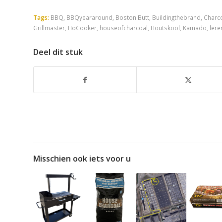
Tags:
BBQ
,
BBQyeararound
,
Boston Butt
,
Buildingthebrand
,
Charc
Grillmaster
,
HoCooker
,
houseofcharcoal
,
Houtskool
,
Kamado
,
ler
Deel dit stuk
Misschien ook iets voor u