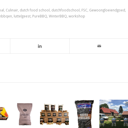
oal
,
Culinair
,
dutch food school
,
dutchfoodschool
,
FSC
,
Gewoongloeiendgoed
,
enbbqen
,
luttelgeest
,
PureBBQ
,
WinterBBQ
,
workshop