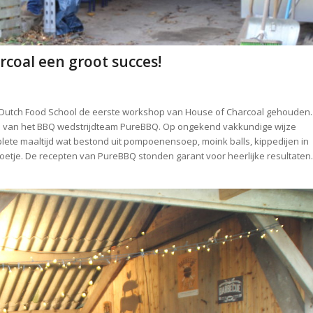
coal een groot succes!
e Dutch Food School de eerste workshop van House of Charcoal gehouden.
en van het BBQ wedstrijdteam PureBBQ. Op ongekend vakkundige wijze
ete maaltijd wat bestond uit pompoenensoep, moink balls, kippedijen in
toetje. De recepten van PureBBQ stonden garant voor heerlijke resultaten.