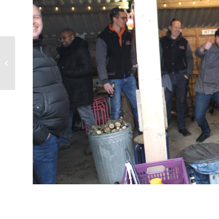
11 nov 2017 –
Workshop WinterBBQ
bij Dutch Food School
in Luttelgeest