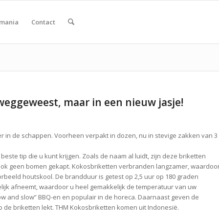
smania
Contact
weggeweest, maar in een nieuw jasje!
r in de schappen. Voorheen verpakt in dozen, nu in stevige zakken van 3
ste tip die u kunt krijgen. Zoals de naam al luidt, zijn deze briketten
ook geen bomen gekapt. Kokosbriketten verbranden langzamer, waardoo
orbeeld houtskool. De brandduur is getest op 2,5 uur op 180 graden
delijk afneemt, waardoor u heel gemakkelijk de temperatuur van uw
Low and slow” BBQ-en en populair in de horeca. Daarnaast geven de
op de briketten lekt. THM Kokosbriketten komen uit Indonesië.