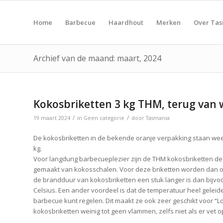
Home
Barbecue
Haardhout
Merken
Over Ta
Archief van de maand: maart, 2024
Kokosbriketten 3 kg THM, terug van 
/
/
19 maart 2024
in
Geen categorie
door
Tasmania
De kokosbriketten in de bekende oranje verpakking staan wee
kg.
Voor langdurig barbecueplezier zijn de THM kokosbriketten de be
gemaakt van kokosschalen. Voor deze briketten worden dan 
de brandduur van kokosbriketten een stuk langer is dan bijvo
Celsius. Een ander voordeel is dat de temperatuur heel gelei
barbecue kunt regelen. Dit maakt ze ook zeer geschikt voor “
kokosbriketten weinig tot geen vlammen, zelfs niet als er vet 