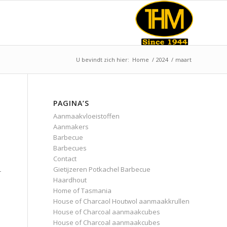
U bevindt zich hier:
Home
/
2024
/
maart
PAGINA’S
Aanmaakvloeistoffen
Aanmakers
Barbecue
Barbecues
Contact
Gietijzeren Potkachel Barbecue
r
Haardhout
Home of Tasmania
House of Charcaol Houtwol aanmaakkrullen
House of Charcoal aanmaakcubes
House of Charcoal aanmaakcubes