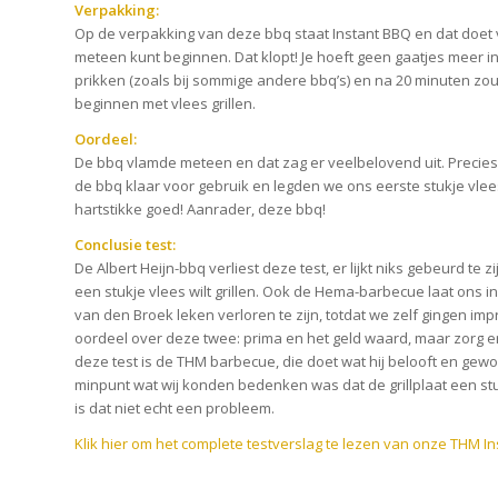
Verpakking:
Op de verpakking van deze bbq staat Instant BBQ en dat doet
meteen kunt beginnen. Dat klopt! Je hoeft geen gaatjes meer i
prikken (zoals bij sommige andere bbq’s) en na 20 minuten z
beginnen met vlees grillen.
Oordeel:
De bbq vlamde meteen en dat zag er veelbelovend uit. Preci
de bbq klaar voor gebruik en legden we ons eerste stukje vlees
hartstikke goed! Aanrader, deze bbq!
Conclusie test:
De Albert Heijn-bbq verliest deze test, er lijkt niks gebeurd te 
een stukje vlees wilt grillen. Ook de Hema-barbecue laat ons i
van den Broek leken verloren te zijn, totdat we zelf gingen 
oordeel over deze twee: prima en het geld waard, maar zorg er
deze test is de THM barbecue, die doet wat hij belooft en gewo
minpunt wat wij konden bedenken was dat de grillplaat een stu
is dat niet echt een probleem.
Klik hier om het complete testverslag te lezen van onze THM 