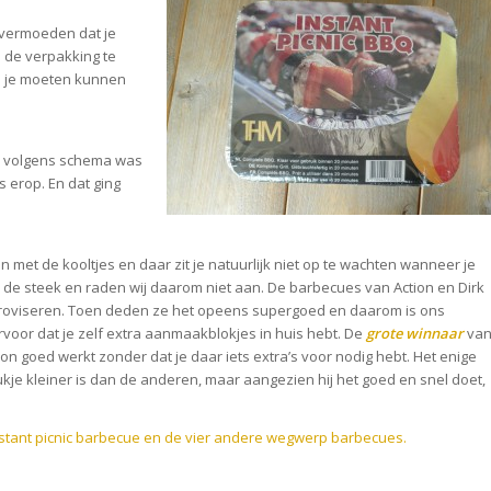
 vermoeden dat je
n de verpakking te
ou je moeten kunnen
es volgens schema was
 erop. En dat ging
zijn met de kooltjes en daar zit je natuurlijk niet op te wachten wanneer je
n de steek en raden wij daarom niet aan. De barbecues van Action en Dirk
improviseren. Toen deden ze het opeens supergoed en daarom is ons
voor dat je zelf extra aanmaakblokjes in huis hebt. De
grote winnaar
va
on goed werkt zonder dat je daar iets extra’s voor nodig hebt. Het enige
kje kleiner is dan de anderen, maar aangezien hij het goed en snel doet,
Instant picnic barbecue en de vier andere wegwerp barbecues.