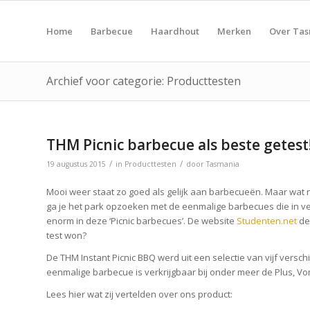
Home
Barbecue
Haardhout
Merken
Over Ta
Archief voor categorie: Producttesten
THM Picnic barbecue als beste getest
/
/
19 augustus 2015
in
Producttesten
door
Tasmania
Mooi weer staat zo goed als gelijk aan barbecueën. Maar wat n
ga je het park opzoeken met de eenmalige barbecues die in veel 
enorm in deze ‘Picnic barbecues’. De website
Studenten.net
de
test won?
De THM Instant Picnic BBQ werd uit een selectie van vijf versc
eenmalige barbecue is verkrijgbaar bij onder meer de Plus, V
Lees hier wat zij vertelden over ons product: