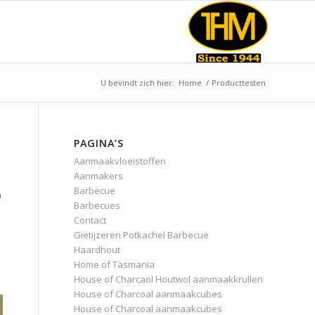
U bevindt zich hier:
Home
/
Producttesten
PAGINA’S
Aanmaakvloeistoffen
Aanmakers
Barbecue
n
Barbecues
Contact
Gietijzeren Potkachel Barbecue
Haardhout
Home of Tasmania
House of Charcaol Houtwol aanmaakkrullen
House of Charcoal aanmaakcubes
House of Charcoal aanmaakcubes