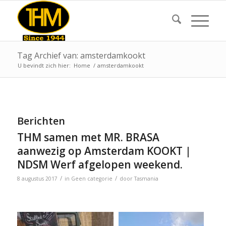
Tag Archief van: amsterdamkookt
U bevindt zich hier:
Home
/
amsterdamkookt
Berichten
THM samen met MR. BRASA
aanwezig op Amsterdam KOOKT |
NDSM Werf afgelopen weekend.
/
/
8 augustus 2017
in
Geen categorie
door
Tasmania