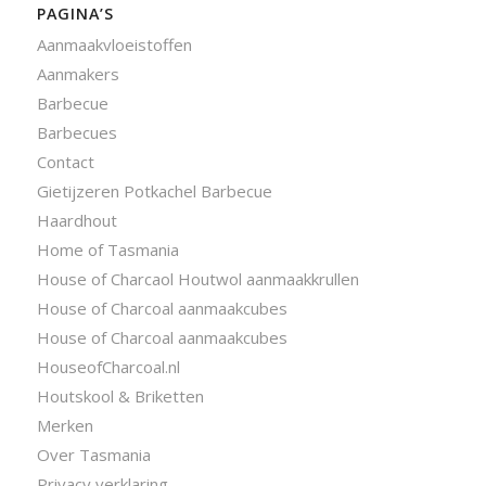
PAGINA’S
Aanmaakvloeistoffen
Aanmakers
Barbecue
Barbecues
Contact
Gietijzeren Potkachel Barbecue
Haardhout
Home of Tasmania
House of Charcaol Houtwol aanmaakkrullen
House of Charcoal aanmaakcubes
House of Charcoal aanmaakcubes
HouseofCharcoal.nl
Houtskool & Briketten
Merken
Over Tasmania
Privacy verklaring