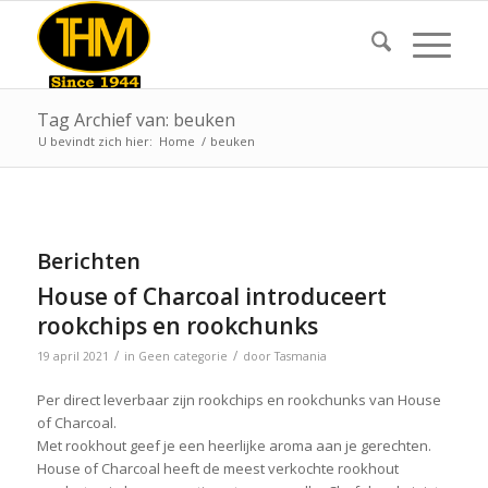
Tag Archief van: beuken
U bevindt zich hier:
Home
/
beuken
Berichten
House of Charcoal introduceert
rookchips en rookchunks
/
/
19 april 2021
in
Geen categorie
door
Tasmania
Per direct leverbaar zijn rookchips en rookchunks van House
of Charcoal.
Met rookhout geef je een heerlijke aroma aan je gerechten.
House of Charcoal heeft de meest verkochte rookhout