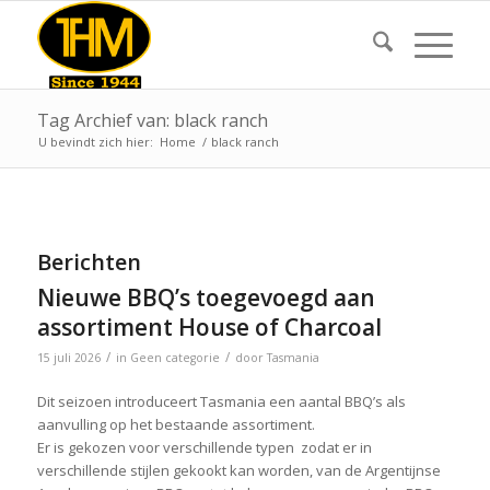
Tag Archief van: black ranch
U bevindt zich hier:
Home
/
black ranch
Berichten
Nieuwe BBQ’s toegevoegd aan
assortiment House of Charcoal
/
/
15 juli 2026
in
Geen categorie
door
Tasmania
Dit seizoen introduceert Tasmania een aantal BBQ’s als
aanvulling op het bestaande assortiment.
Er is gekozen voor verschillende typen zodat er in
verschillende stijlen gekookt kan worden, van de Argentijnse