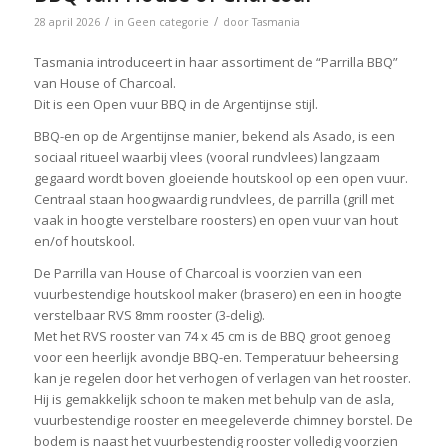
/
/
28 april 2026
in
Geen categorie
door
Tasmania
Tasmania introduceert in haar assortiment de “Parrilla BBQ”
van House of Charcoal.
Dit is een Open vuur BBQ in de Argentijnse stijl.
BBQ-en op de Argentijnse manier, bekend als Asado, is een
sociaal ritueel waarbij vlees (vooral rundvlees) langzaam
gegaard wordt boven gloeiende houtskool op een open vuur.
Centraal staan hoogwaardig rundvlees, de parrilla (grill met
vaak in hoogte verstelbare roosters) en open vuur van hout
en/of houtskool.
De Parrilla van House of Charcoal is voorzien van een
vuurbestendige houtskool maker (brasero) en een in hoogte
verstelbaar RVS 8mm rooster (3-delig).
Met het RVS rooster van 74 x 45 cm is de BBQ groot genoeg
voor een heerlijk avondje BBQ-en. Temperatuur beheersing
kan je regelen door het verhogen of verlagen van het rooster.
Hij is gemakkelijk schoon te maken met behulp van de asla,
vuurbestendige rooster en meegeleverde chimney borstel. De
bodem is naast het vuurbestendig rooster volledig voorzien