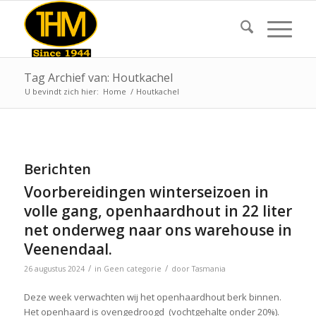
Tag Archief van: Houtkachel
U bevindt zich hier:
Home
/
Houtkachel
Berichten
Voorbereidingen winterseizoen in
volle gang, openhaardhout in 22 liter
net onderweg naar ons warehouse in
Veenendaal.
/
/
26 augustus 2024
in
Geen categorie
door
Tasmania
Deze week verwachten wij het openhaardhout berk binnen.
Het openhaard is ovengedroogd (vochtgehalte onder 20%).