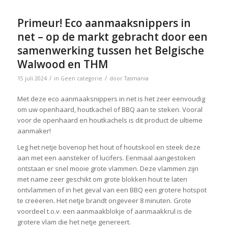
Primeur! Eco aanmaaksnippers in
net – op de markt gebracht door een
samenwerking tussen het Belgische
Walwood en THM
/
/
15 juli 2024
in
Geen categorie
door
Tasmania
Met deze eco aanmaaksnippers in net is het zeer eenvoudig
om uw openhaard, houtkachel of BBQ aan te steken. Vooral
voor de openhaard en houtkachels is dit product de ultieme
aanmaker!
Leg het netje bovenop het hout of houtskool en steek deze
aan met een aansteker of lucifers. Eenmaal aangestoken
ontstaan er snel mooie grote vlammen. Deze vlammen zijn
met name zeer geschikt om grote blokken hout te laten
ontvlammen of in het geval van een BBQ een grotere hotspot
te creëeren. Het netje brandt ongeveer 8 minuten. Grote
voordeel t.o.v. een aanmaakblokje of aanmaakkrul is de
grotere vlam die het netje genereert.