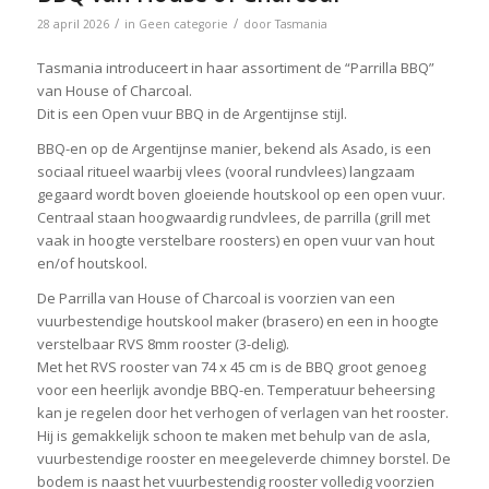
/
/
28 april 2026
in
Geen categorie
door
Tasmania
Tasmania introduceert in haar assortiment de “Parrilla BBQ”
van House of Charcoal.
Dit is een Open vuur BBQ in de Argentijnse stijl.
BBQ-en op de Argentijnse manier, bekend als Asado, is een
sociaal ritueel waarbij vlees (vooral rundvlees) langzaam
gegaard wordt boven gloeiende houtskool op een open vuur.
Centraal staan hoogwaardig rundvlees, de parrilla (grill met
vaak in hoogte verstelbare roosters) en open vuur van hout
en/of houtskool.
De Parrilla van House of Charcoal is voorzien van een
vuurbestendige houtskool maker (brasero) en een in hoogte
verstelbaar RVS 8mm rooster (3-delig).
Met het RVS rooster van 74 x 45 cm is de BBQ groot genoeg
voor een heerlijk avondje BBQ-en. Temperatuur beheersing
kan je regelen door het verhogen of verlagen van het rooster.
Hij is gemakkelijk schoon te maken met behulp van de asla,
vuurbestendige rooster en meegeleverde chimney borstel. De
bodem is naast het vuurbestendig rooster volledig voorzien