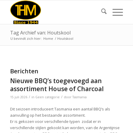
Tag Archief van: Houtskool
U bevindt zich hier:
Home
/
Houtskool
Berichten
Nieuwe BBQ’s toegevoegd aan
assortiment House of Charcoal
/
/
15 juli 2026
in
Geen categorie
door
Tasmania
Dit seizoen introduceert Tasmania een aantal BBQ’s als
aanvulling op het bestaande assortiment.
Er is gekozen voor verschillende typen zodat er in
verschillende stijlen gekookt kan worden, van de Argentijnse