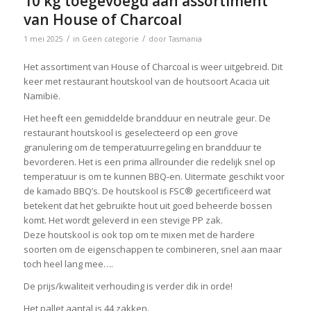
10 kg toegevoegd aan assortiment
van House of Charcoal
/
/
1 mei 2025
in
Geen categorie
door
Tasmania
Het assortiment van House of Charcoal is weer uitgebreid. Dit
keer met restaurant houtskool van de houtsoort Acacia uit
Namibië.
Het heeft een gemiddelde brandduur en neutrale geur. De
restaurant houtskool is geselecteerd op een grove
granulering om de temperatuurregeling en brandduur te
bevorderen. Het is een prima allrounder die redelijk snel op
temperatuur is om te kunnen BBQ-en. Uitermate geschikt voor
de kamado BBQ’s. De houtskool is FSC® gecertificeerd wat
betekent dat het gebruikte hout uit goed beheerde bossen
komt. Het wordt geleverd in een stevige PP zak.
Deze houtskool is ook top om te mixen met de hardere
soorten om de eigenschappen te combineren, snel aan maar
toch heel lang mee….
De prijs/kwaliteit verhouding is verder dik in orde!
Het pallet aantal is 44 zakken.