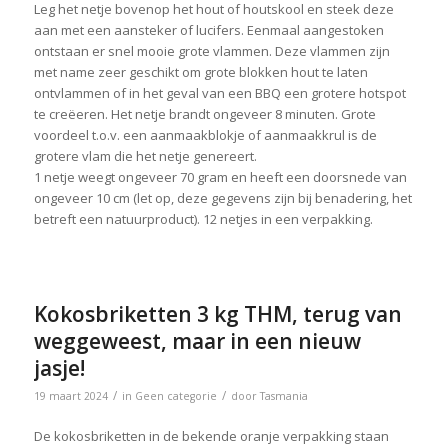
Leg het netje bovenop het hout of houtskool en steek deze
aan met een aansteker of lucifers. Eenmaal aangestoken
ontstaan er snel mooie grote vlammen. Deze vlammen zijn
met name zeer geschikt om grote blokken hout te laten
ontvlammen of in het geval van een BBQ een grotere hotspot
te creëeren. Het netje brandt ongeveer 8 minuten. Grote
voordeel t.o.v. een aanmaakblokje of aanmaakkrul is de
grotere vlam die het netje genereert.
1 netje weegt ongeveer 70 gram en heeft een doorsnede van
ongeveer 10 cm (let op, deze gegevens zijn bij benadering, het
betreft een natuurproduct). 12 netjes in een verpakking.
Kokosbriketten 3 kg THM, terug van
weggeweest, maar in een nieuw
jasje!
/
/
19 maart 2024
in
Geen categorie
door
Tasmania
De kokosbriketten in de bekende oranje verpakking staan