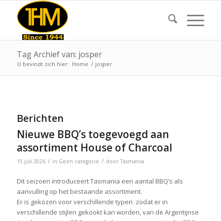
Tag Archief van: josper
U bevindt zich hier:
Home
/
josper
Berichten
Nieuwe BBQ’s toegevoegd aan
assortiment House of Charcoal
/
/
15 juli 2026
in
Geen categorie
door
Tasmania
Dit seizoen introduceert Tasmania een aantal BBQ’s als
aanvulling op het bestaande assortiment.
Er is gekozen voor verschillende typen zodat er in
verschillende stijlen gekookt kan worden, van de Argentijnse