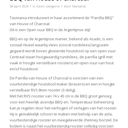
/
/
28 april 2026
in
Geen categorie
door
Tasmania
Tasmania introduceert in haar assortiment de “Parrilla BBQ”
van House of Charcoal.
Dit is een Open vuur BBQ in de Argentijnse stijl.
BBQ-en op de Argentijnse manier, bekend als Asado, is een
sociaal ritueel waarbij vlees (vooral rundvlees) langzaam
gegaard wordt boven gloeiende houtskool op een open vuur.
Centraal staan hoogwaardig rundvlees, de parrilla (grill met
vaak in hoogte verstelbare roosters) en open vuur van hout
en/of houtskool.
De Parrilla van House of Charcoal is voorzien van een
vuurbestendige houtskool maker (brasero) en een in hoogte
verstelbaar RVS 8mm rooster (3-delig).
Met het RVS rooster van 74 x 45 cm is de BBQ groot genoeg
voor een heerlijk avondje BBQ-en. Temperatuur beheersing
kan je regelen door het verhogen of verlagen van het rooster.
Hij is gemakkelijk schoon te maken met behulp van de asla,
vuurbestendige rooster en meegeleverde chimney borstel. De
bodem is naast het vuurbestendig rooster volledig voorzien