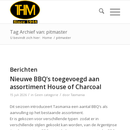
Tag Archief van: pitmaster
U bevindt zich hier:
Home
/
pitmaster
Berichten
Nieuwe BBQ’s toegevoegd aan
assortiment House of Charcoal
/
/
15 juli 2026
in
Geen categorie
door
Tasmania
Dit seizoen introduceert Tasmania een aantal BBQ’s als
aanvulling op het bestaande assortiment.
Er is gekozen voor verschillende typen zodat er in
verschillende stijlen gekookt kan worden, van de Argentijnse