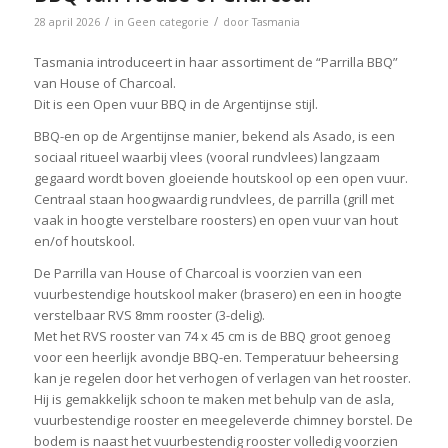
/
/
28 april 2026
in
Geen categorie
door
Tasmania
Tasmania introduceert in haar assortiment de “Parrilla BBQ”
van House of Charcoal.
Dit is een Open vuur BBQ in de Argentijnse stijl.
BBQ-en op de Argentijnse manier, bekend als Asado, is een
sociaal ritueel waarbij vlees (vooral rundvlees) langzaam
gegaard wordt boven gloeiende houtskool op een open vuur.
Centraal staan hoogwaardig rundvlees, de parrilla (grill met
vaak in hoogte verstelbare roosters) en open vuur van hout
en/of houtskool.
De Parrilla van House of Charcoal is voorzien van een
vuurbestendige houtskool maker (brasero) en een in hoogte
verstelbaar RVS 8mm rooster (3-delig).
Met het RVS rooster van 74 x 45 cm is de BBQ groot genoeg
voor een heerlijk avondje BBQ-en. Temperatuur beheersing
kan je regelen door het verhogen of verlagen van het rooster.
Hij is gemakkelijk schoon te maken met behulp van de asla,
vuurbestendige rooster en meegeleverde chimney borstel. De
bodem is naast het vuurbestendig rooster volledig voorzien