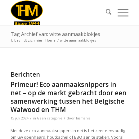
Tag Archief van: witte aanmaakblokjes
U bevindt zich hier:
Home
/
witte aanmaakblokjes
Berichten
Primeur! Eco aanmaaksnippers in
net – op de markt gebracht door een
samenwerking tussen het Belgische
Walwood en THM
/
/
15 juli 2024
in
Geen categorie
door
Tasmania
Met deze eco aanmaaksnippers in net is het zeer eenvoudig
om uw openhaard, houtkachel of BBQ aan te steken. Vooral