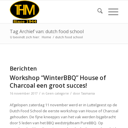
Tag Archief van: dutch food school
U bevindt zich hier:
Home
/
dutch food school
Berichten
Workshop “WinterBBQ” House of
Charcoal een groot succes!
/
/
16 november 2017
in
Geen categorie
door
Tasmania
Afgelopen zaterdag 11 november werd er in Luttelgeest op de
Dutch Food School de eerste workshop van House of Charcoal
gehouden. De fijne kneepjes van het vak werden bijgebracht
door 5 leden van het BBQ wedstrijdteam PureBBQ. Op