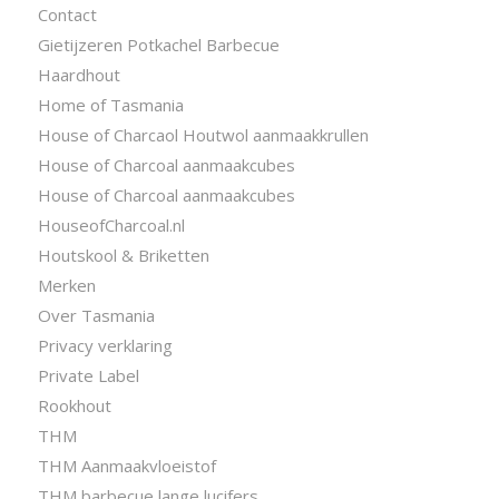
Contact
Gietijzeren Potkachel Barbecue
Haardhout
Home of Tasmania
House of Charcaol Houtwol aanmaakkrullen
House of Charcoal aanmaakcubes
House of Charcoal aanmaakcubes
HouseofCharcoal.nl
Houtskool & Briketten
Merken
Over Tasmania
Privacy verklaring
Private Label
Rookhout
THM
THM Aanmaakvloeistof
THM barbecue lange lucifers