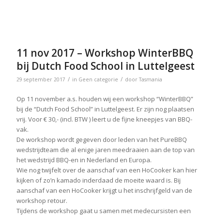
11 nov 2017 – Workshop WinterBBQ
bij Dutch Food School in Luttelgeest
/
/
29 september 2017
in
Geen categorie
door
Tasmania
Op 11 november a.s. houden wij een workshop “WinterBBQ”
bij de “Dutch Food School” in Luttelgeest. Er zijn nog plaatsen
vrij. Voor € 30,- (incl. BTW ) leert u de fijne kneepjes van BBQ-
vak.
De workshop wordt gegeven door leden van het PureBBQ
wedstrijdteam die al enige jaren meedraaien aan de top van
het wedstrijd BBQ-en in Nederland en Europa.
Wie nog twijfelt over de aanschaf van een HoCooker kan hier
kijken of zo’n kamado inderdaad de moeite waard is. Bij
aanschaf van een HoCooker krijgt u het inschrijfgeld van de
workshop retour.
Tijdens de workshop gaat u samen met medecursisten een