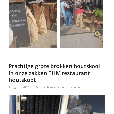
Prachtige grote brokken houtskool
in onze zakken THM restaurant
houtskool.
/
/
1 augustus 2017
in
Geen categorie
door
Tasmania