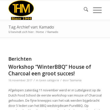
Tag Archief van: Kamado
U bevindt zich hier:
Home
/
Kamado
Berichten
Workshop “WinterBBQ” House of
Charcoal een groot succes!
/
/
16 november 2017
in
Geen categorie
door
Tasmania
Afgelopen zaterdag 11 november werd er in Luttelgeest op de
Dutch Food School de eerste workshop van House of Charcoal
gehouden. De fijne kneepjes van het vak werden bijgebracht
door 5 leden van het BBQ wedstrijdteam PureBBQ. Op